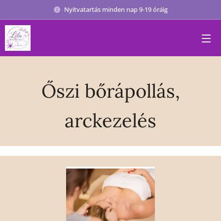
Nyitvatartás minden nap 9-19 óráig
Őszi bőrápollás,
arckezelés