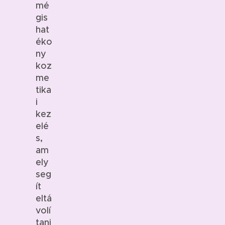
mé
gis
hat
éko
ny
koz
me
tika
i
kez
elé
s,
am
ely
seg
ít
eltá
volí
tani