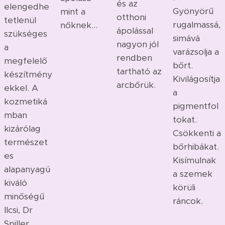
és az
elengedhe
Gyönyörű
mint a
otthoni
tetlenül
rugalmassá,
nőknek...
ápolással
szükséges
simává
nagyon jól
a
varázsolja a
rendben
megfelelő
bőrt.
tartható az
készítmény
Kivilágosítja
arcbőrük.
ekkel. A
a
kozmetiká
pigmentfol
mban
tokat.
kizárólag
Csökkenti a
természet
bőrhibákat.
es
Kisímulnak
alapanyagú
a szemek
kiváló
körüli
minőségű
ráncok.
Ilcsi, Dr
Spiller,