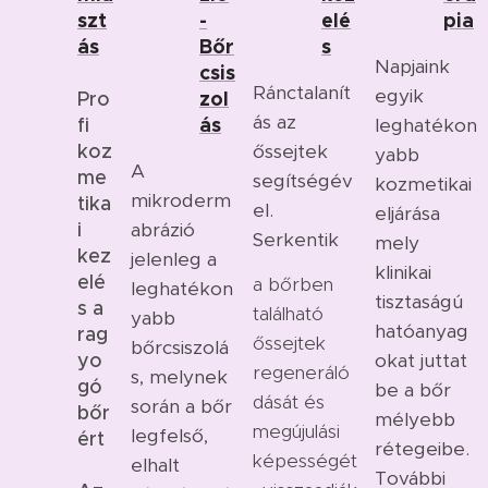
szt
-
elé
pia
ás
Bőr
s
Napjaink
csis
Ránctalanít
egyik
zol
Pro
ás az
ás
fi
leghatékon
koz
őssejtek
yabb
A
me
segítségév
kozmetikai
mikroderm
tika
el.
eljárása
i
abrázió
Serkentik
mely
kez
jelenleg a
klinikai
elé
a bőrben
leghatékon
tisztaságú
s a
található
yabb
hatóanyag
rag
őssejtek
bőrcsiszolá
yo
okat juttat
regeneráló
s, melynek
gó
be a bőr
dását és
során a bőr
bőr
mélyebb
megújulási
legfelső,
ért
rétegeibe.
képességét
✨
elhalt
További