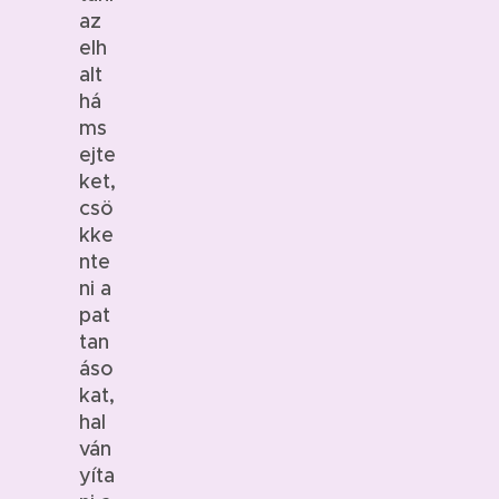
az
elh
alt
há
ms
ejte
ket,
csö
kke
nte
ni a
pat
tan
áso
kat,
hal
ván
yíta