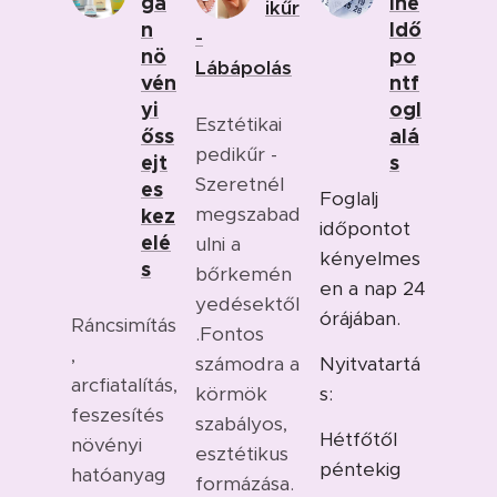
gá
ine
ikűr
n
Idő
-
nö
po
Lábápolás
vén
ntf
yi
ogl
Esztétikai
őss
alá
pedikűr -
ejt
s
Szeretnél
es
Foglalj
megszabad
kez
időpontot
elé
ulni a
kényelmes
s
bőrkemén
en a nap 24
yedésektől
órájában.
Ráncsimítás
.Fontos
,
számodra a
Nyitvatartá
arcfiatalítás,
körmök
s:
feszesítés
szabályos,
Hétfőtől
növényi
esztétikus
péntekig
hatóanyag
formázása.