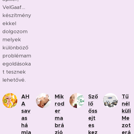
VelGaaf...
készítmény
ekkel
dolgozom
melyek
különböző
problémam
egoldásoka
t tesznek
lehetővé.
AH
Mik
Sző
Tű
A
rod
lő
nél
sav
er
őss
küli
as
ma
ejt
Me
há
brá
es
zot
mla
zió
kez
erá