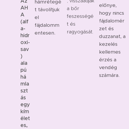
, visszaadják
Az
hámrétegé
előnye,
AH
a bőr
t távolítjuk
hogy nincs
A
feszességé
el
fájdalomér
(alf
t és
fájdalomm
a-
zet és
ragyogását.
entesen.
hidr
duzzanat, a
oxi-
kezelés
sav
kellemes
)
érzés a
ala
vendég
pú
számára.
há
mla
szt
ás
egy
kím
élet
es,