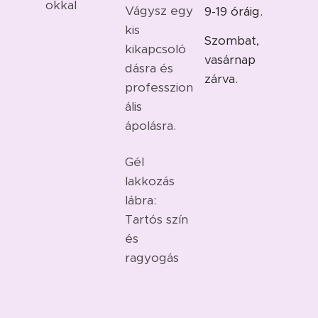
okkal
Vágysz egy
9-19 óráig.
kis
Szombat,
kikapcsoló
vasárnap
dásra és
zárva.
professzion
ális
ápolásra.
Gél
lakkozás
lábra:
Tartós szín
és
ragyogás