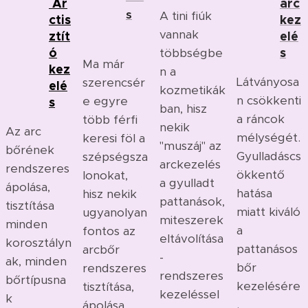
Ar
arc
s
A tini fiúk
ctis
kez
vannak
ztít
elé
ó
s
többségbe
Ma már
kez
n a
Látványosa
szerencsér
elé
kozmetikák
n csökkenti
e egyre
s
ban, hisz
a ráncok
több férfi
nekik
Az arc
mélységét.
keresi föl a
"muszáj" az
bőrének
Gyulladáscs
szépségsza
arckezelés
rendszeres
ökkentő
lonokat,
a gyulladt
ápolása,
hatása
hisz nekik
pattanások,
tisztítása
miatt kiváló
ugyanolyan
miteszerek
minden
a
fontos az
eltávolítása
korosztályn
pattanásos
arcbőr
-
ak, minden
bőr
rendszeres
rendszeres
bőrtípusna
kezelésére
tisztítása,
kezeléssel
k
.
ápolása