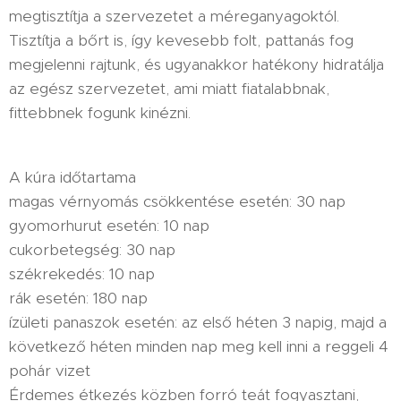
megtisztítja a szervezetet a méreganyagoktól.
Tisztítja a bőrt is, így kevesebb folt, pattanás fog
megjelenni rajtunk, és ugyanakkor hatékony hidratálja
az egész szervezetet, ami miatt fiatalabbnak,
fittebbnek fogunk kinézni.
A kúra időtartama
magas vérnyomás csökkentése esetén: 30 nap
gyomorhurut esetén: 10 nap
cukorbetegség: 30 nap
székrekedés: 10 nap
rák esetén: 180 nap
ízületi panaszok esetén: az első héten 3 napig, majd a
következő héten minden nap meg kell inni a reggeli 4
pohár vizet
Érdemes étkezés közben forró teát fogyasztani,