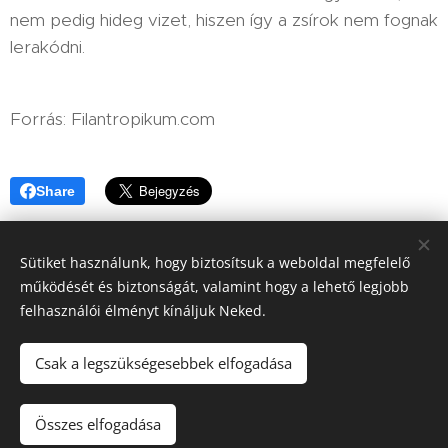
nem pedig hideg vizet, hiszen így a zsírok nem fognak
lerakódni.
Forrás: Filantropikum.com
Share
Sütiket használunk, hogy biztosítsuk a weboldal megfelelő
működését és biztonságát, valamint hogy a lehető legjobb
felhasználói élményt kínáljuk Neked.
Csak a legszükségesebbek elfogadása
info@lilakozmetika.hu
Lila Kozmetika
Összes elfogadása
Webáruház
Sütik