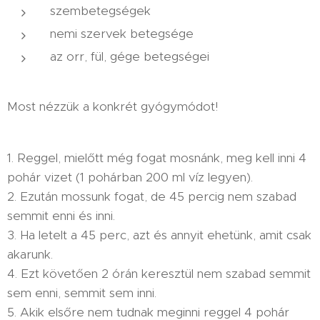
szembetegségek
nemi szervek betegsége
az orr, fül, gége betegségei
Most nézzük a konkrét gyógymódot!
1. Reggel, mielőtt még fogat mosnánk, meg kell inni 4
pohár vizet (1 pohárban 200 ml víz legyen).
2. Ezután mossunk fogat, de 45 percig nem szabad
semmit enni és inni.
3. Ha letelt a 45 perc, azt és annyit ehetünk, amit csak
akarunk.
4. Ezt követően 2 órán keresztül nem szabad semmit
sem enni, semmit sem inni.
5. Akik elsőre nem tudnak meginni reggel 4 pohár