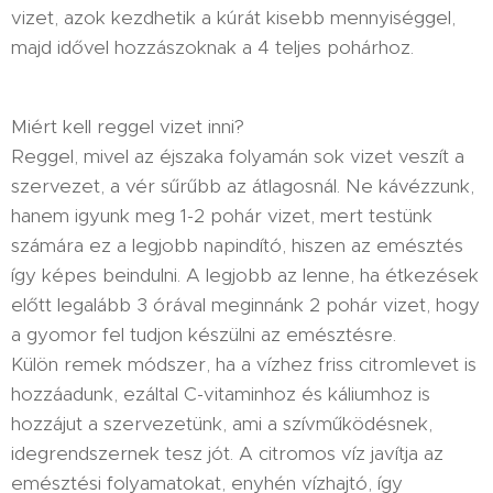
vizet, azok kezdhetik a kúrát kisebb mennyiséggel,
majd idővel hozzászoknak a 4 teljes pohárhoz.
Miért kell reggel vizet inni?
Reggel, mivel az éjszaka folyamán sok vizet veszít a
szervezet, a vér sűrűbb az átlagosnál. Ne kávézzunk,
hanem igyunk meg 1-2 pohár vizet, mert testünk
számára ez a legjobb napindító, hiszen az emésztés
így képes beindulni. A legjobb az lenne, ha étkezések
előtt legalább 3 órával meginnánk 2 pohár vizet, hogy
a gyomor fel tudjon készülni az emésztésre.
Külön remek módszer, ha a vízhez friss citromlevet is
hozzáadunk, ezáltal C-vitaminhoz és káliumhoz is
hozzájut a szervezetünk, ami a szívműködésnek,
idegrendszernek tesz jót. A citromos víz javítja az
emésztési folyamatokat, enyhén vízhajtó, így