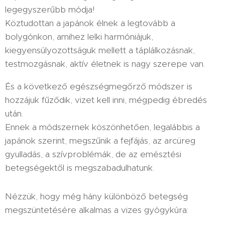
legegyszerűbb módja!
Köztudottan a japánok élnek a legtovább a
bolygónkon, amihez lelki harmóniájuk,
kiegyensúlyozottságuk mellett a táplálkozásnak,
testmozgásnak, aktív életnek is nagy szerepe van.
És a következő egészségmegőrző módszer is
hozzájuk fűződik, vizet kell inni, mégpedig ébredés
után.
Ennek a módszernek köszönhetően, legalábbis a
japánok szerint, megszűnik a fejfájás, az arcüreg
gyulladás, a szívproblémák, de az emésztési
betegségektől is megszabadulhatunk.
Nézzük, hogy még hány különböző betegség
megszüntetésére alkalmas a vizes gyógykúra: