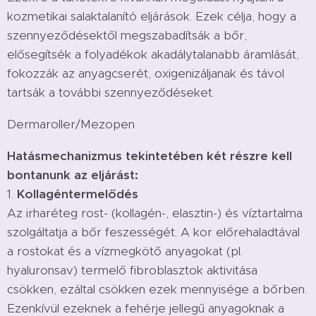
kozmetikai salaktalanító eljárások. Ezek célja, hogy a
szennyeződésektől megszabadítsák a bőr,
elősegítsék a folyadékok akadálytalanabb áramlását,
fokozzák az anyagcserét, oxigenizáljanak és távol
tartsák a további szennyeződéseket.
Dermaroller/Mezopen
Hatásmechanizmus tekintetében két részre kell
bontanunk az eljárást:
1.
Kollagéntermelődés
Az irharéteg rost- (kollagén-, elasztin-) és víztartalma
szolgáltatja a bőr feszességét. A kor előrehaladtával
a rostokat és a vízmegkötő anyagokat (pl.
hyaluronsav) termelő fibroblasztok aktivitása
csökken, ezáltal csökken ezek mennyisége a bőrben.
Ezenkívül ezeknek a fehérje jellegű anyagoknak a