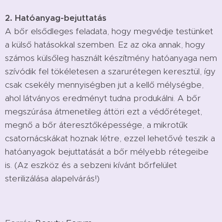
2. Hatóanyag-bejuttatás
A bőr elsődleges feladata, hogy megvédje testünket
a külső hatásokkal szemben. Ez az oka annak, hogy
számos külsőleg használt készítmény hatóanyaga nem
szívódik fel tökéletesen a szarurétegen keresztül, így
csak csekély mennyiségben jut a kellő mélységbe,
ahol látványos eredményt tudna produkálni. A bőr
megszúrása átmenetileg áttöri ezt a védőréteget,
megnő a bőr áteresztőképessége, a mikrotűk
csatornácskákat hoznak létre, ezzel lehetővé teszik a
hatóanyagok bejuttatását a bőr mélyebb rétegeibe
is. (Az eszköz és a sebzeni kívánt bőrfelület
sterilizálása alapelvárás!)