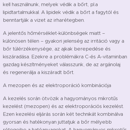
kell használnunk, melyek védik a bőrt, pl.a
lipidtartalmukkal. A lipidek védik a bőrt a fagytól és
benntartják a vizet az irharétegben.
A jelentős hőmérséklet-különbségek miatt –
különösen télen – gyakori jelenség az irritáció vagy a
bőr túlérzékenysége, az ajkak berepedése és
kiszáradása. Ezekre a problémákra C-és A-vitaminban
gazdag készítményeket válasszunk, de az argánolaj
és regenerálja a kiszáradt bőrt.
A mezopen és az elektroporáció kombinációja
A kezelés során ötvözik a hagyományos mikrotűs
kezelést (mezopen) és az elektroporációs kezelést.
Ezen kezelési eljárás során két technikát kombinálva
gyorsan és hatékonyan juttatjuk a bőr mélyebb
rétegeibe a hatóanyagokat. A hagyományos mikrotűs