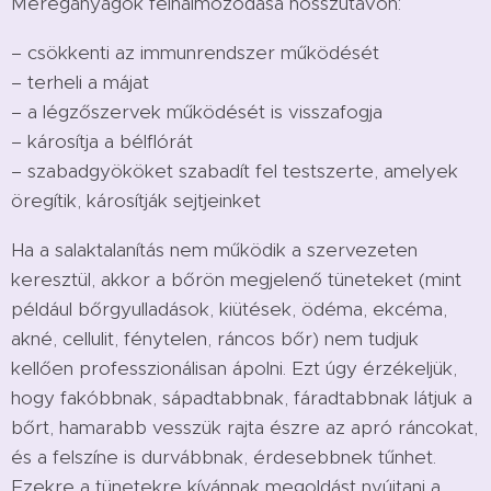
Méreganyagok felhalmozódása hosszútávon:
– csökkenti az immunrendszer működését
– terheli a májat
– a légzőszervek működését is visszafogja
– károsítja a bélflórát
– szabadgyököket szabadít fel testszerte, amelyek
öregítik, károsítják sejtjeinket
Ha a salaktalanítás nem működik a szervezeten
keresztül, akkor a bőrön megjelenő tüneteket (mint
például bőrgyulladások, kiütések, ödéma, ekcéma,
akné, cellulit, fénytelen, ráncos bőr) nem tudjuk
kellően professzionálisan ápolni. Ezt úgy érzékeljük,
hogy fakóbbnak, sápadtabbnak, fáradtabbnak látjuk a
bőrt, hamarabb vesszük rajta észre az apró ráncokat,
és a felszíne is durvábbnak, érdesebbnek tűnhet.
Ezekre a tünetekre kívánnak megoldást nyújtani a