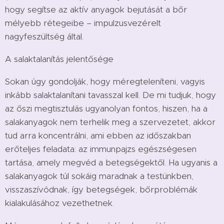
hogy segítse az aktív anyagok bejutását a bőr
mélyebb rétegeibe – impulzusvezérelt
nagyfeszültség által.
A salaktalanítás jelentősége
Sokan úgy gondolják, hogy méregteleníteni, vagyis
inkább salaktalanítani tavasszal kell. De mi tudjuk, hogy
az őszi megtisztulás ugyanolyan fontos, hiszen, ha a
salakanyagok nem terhelik meg a szervezetet, akkor
tud arra koncentrálni, ami ebben az időszakban
erőteljes feladata: az immunpajzs egészségesen
tartása, amely megvéd a betegségektől. Ha ugyanis a
salakanyagok túl sokáig maradnak a testünkben,
visszaszívódnak, így betegségek, bőrproblémák
kialakulásához vezethetnek.