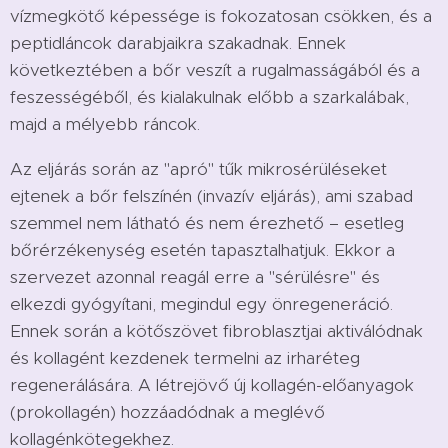
vízmegkötő képessége is fokozatosan csökken, és a
peptidláncok darabjaikra szakadnak. Ennek
következtében a bőr veszít a rugalmasságából és a
feszességéből, és kialakulnak előbb a szarkalábak,
majd a mélyebb ráncok.
Az eljárás során az "apró" tűk mikrosérüléseket
ejtenek a bőr felszínén (invazív eljárás), ami szabad
szemmel nem látható és nem érezhető – esetleg
bőrérzékenység esetén tapasztalhatjuk. Ekkor a
szervezet azonnal reagál erre a "sérülésre" és
elkezdi gyógyítani, megindul egy önregeneráció.
Ennek során a kötőszövet fibroblasztjai aktiválódnak
és kollagént kezdenek termelni az irharéteg
regenerálására. A létrejövő új kollagén-előanyagok
(prokollagén) hozzáadódnak a meglévő
kollagénkötegekhez.