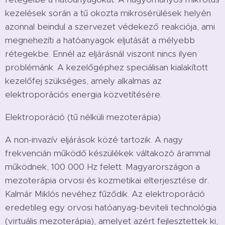
kezelések során a tű okozta mikrosérülések helyén
azonnal beindul a szervezet védekező reakciója, ami
megnehezíti a hatóanyagok eljutását a mélyebb
rétegekbe. Ennél az eljárásnál viszont nincs ilyen
problémánk. A kezelőgéphez speciálisan kialakított
kezelőfej szükséges, amely alkalmas az
elektroporációs energia közvetítésére.
Elektroporáció (tű nélküli mezoterápia)
A non-invazív eljárások közé tartozik. A nagy
frekvencián működő készülékek váltakozó árammal
működnek, 100 000 Hz felett. Magyarországon a
mezoterápia orvosi és kozmetikai elterjesztése dr.
Kalmár Miklós nevéhez fűződik. Az elektroporáció
eredetileg egy orvosi hatóanyag-beviteli technológia
(virtuális mezoterápia), amelyet azért fejlesztettek ki,