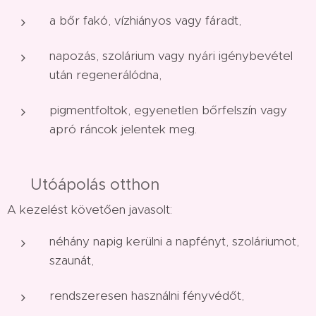
a bőr fakó, vízhiányos vagy fáradt,
napozás, szolárium vagy nyári igénybevétel
után regenerálódna,
pigmentfoltok, egyenetlen bőrfelszín vagy
apró ráncok jelentek meg.
🌸 Utóápolás otthon
A kezelést követően javasolt:
néhány napig kerülni a napfényt, szoláriumot,
szaunát,
rendszeresen használni fényvédőt,