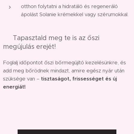
otthon folytatni a hidratáló és regeneráló
ápolást Solanie krémekkel vagy szérumokkal.
💖 Tapasztald meg te is az őszi
megújulás erejét!
Foglalj időpontot őszi bőrmegújító kezelésünkre, és
add meg bőrödnek mindazt, amire egész nyár után
szüksége van –
tisztaságot, frissességet és új
energiát!