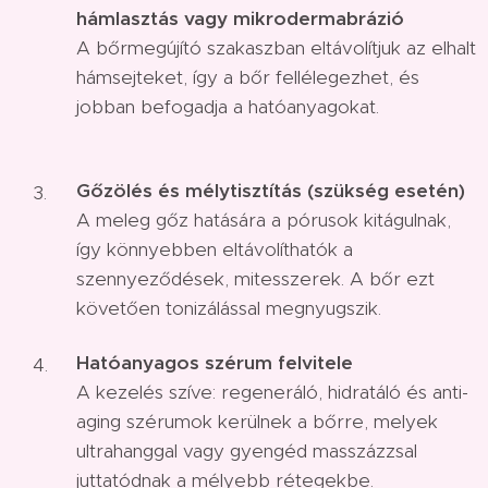
hámlasztás vagy mikrodermabrázió
A bőrmegújító szakaszban eltávolítjuk az elhalt
hámsejteket, így a bőr fellélegezhet, és
jobban befogadja a hatóanyagokat.
Gőzölés és mélytisztítás (szükség esetén)
A meleg gőz hatására a pórusok kitágulnak,
így könnyebben eltávolíthatók a
szennyeződések, mitesszerek. A bőr ezt
követően tonizálással megnyugszik.
Hatóanyagos szérum felvitele
A kezelés szíve: regeneráló, hidratáló és anti-
aging szérumok kerülnek a bőrre, melyek
ultrahanggal vagy gyengéd masszázzsal
juttatódnak a mélyebb rétegekbe.