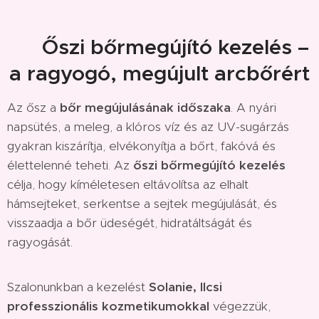
🍁 Őszi bőrmegújító kezelés –
a ragyogó, megújult arcbőrért
Az ősz a
bőr megújulásának időszaka
. A nyári
napsütés, a meleg, a klóros víz és az UV-sugárzás
gyakran kiszárítja, elvékonyítja a bőrt, fakóvá és
élettelenné teheti. Az
őszi bőrmegújító kezelés
célja, hogy kíméletesen eltávolítsa az elhalt
hámsejteket, serkentse a sejtek megújulását, és
visszaadja a bőr üdeségét, hidratáltságát és
ragyogását.
Szalonunkban a kezelést
Solanie, Ilcsi
professzionális kozmetikumokkal
végezzük,