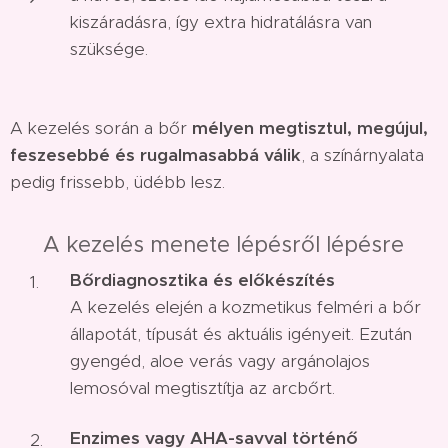
kiszáradásra, így extra hidratálásra van
szüksége.
A kezelés során a bőr
mélyen megtisztul, megújul,
feszesebbé és rugalmasabbá válik
, a színárnyalata
pedig frissebb, üdébb lesz.
🌿 A kezelés menete lépésről lépésre
Bőrdiagnosztika és előkészítés
A kezelés elején a kozmetikus felméri a bőr
állapotát, típusát és aktuális igényeit. Ezután
gyengéd, aloe verás vagy argánolajos
lemosóval megtisztítja az arcbőrt.
Enzimes vagy AHA-savval történő