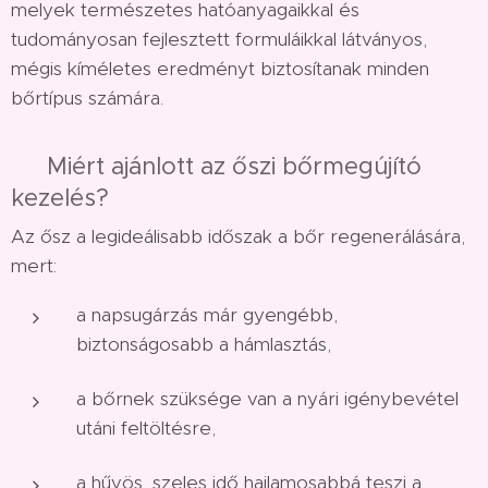
melyek természetes hatóanyagaikkal és
tudományosan fejlesztett formuláikkal látványos,
mégis kíméletes eredményt biztosítanak minden
bőrtípus számára.
💧 Miért ajánlott az őszi bőrmegújító
kezelés?
Az ősz a legideálisabb időszak a bőr regenerálására,
mert:
a napsugárzás már gyengébb,
biztonságosabb a hámlasztás,
a bőrnek szüksége van a nyári igénybevétel
utáni feltöltésre,
a hűvös, szeles idő hajlamosabbá teszi a