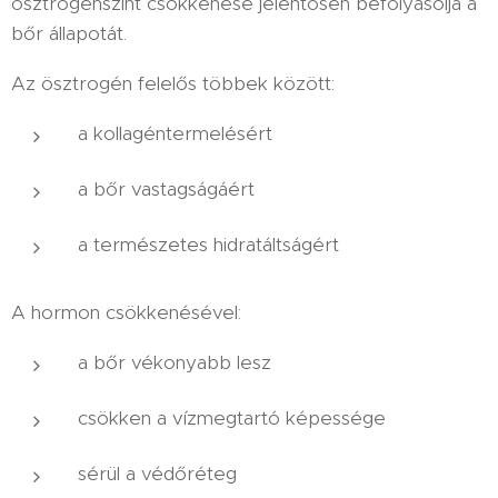
ösztrogénszint csökkenése jelentősen befolyásolja a
bőr állapotát.
Az ösztrogén felelős többek között:
a kollagéntermelésért
a bőr vastagságáért
a természetes hidratáltságért
A hormon csökkenésével:
a bőr vékonyabb lesz
csökken a vízmegtartó képessége
sérül a védőréteg