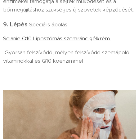
enzimekel támogatja a sejtek működését és a
bőrmegújításhoz szükséges új szövetek képződését.
9. Lépés
Speciális ápolás
Solanie Q10 Liposzómás szemránc gélkrém
Gyorsan felszívódó, mélyen felszívódó szemápoló
vitaminokkal és Q10 koenzimmel