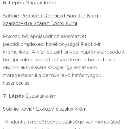
6. Lépés
Nappali krém
Solanie Peptide-In Ceramid Booster Krém
Száraz/Extra Száraz Bőrre 50ml
Fokozd bőrápolásodhoz alkalmazott
peptidkomplexeid hatékonyságát Peptid-In
krémünkkel. A víz- és zsírhiányos, napfénykárosodott
bőrtípusokra javasolt aktiváló krém a bőrre felvitt
elixírek aktiválására szolgál, így aknázva ki
maradéktalanul a bennük lévő hatóanyagok
hasznosulás
7. Lépés
Éjszakai krém
Solanie Kaviár Exkluzív éjszakai krém
Mindent amire bőrödnek szüksége van megtalálod