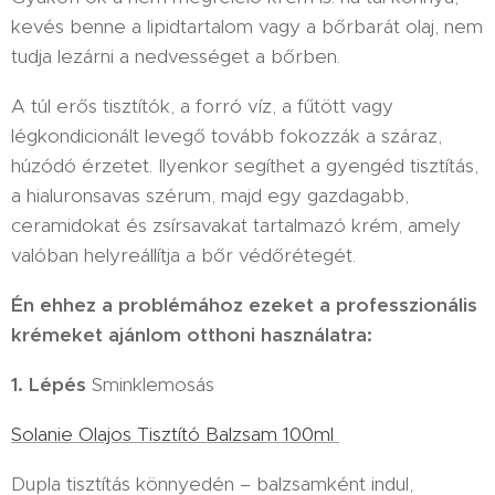
kevés benne a lipidtartalom vagy a bőrbarát olaj, nem
tudja lezárni a nedvességet a bőrben.
A túl erős tisztítók, a forró víz, a fűtött vagy
légkondicionált levegő tovább fokozzák a száraz,
húzódó érzetet. Ilyenkor segíthet a gyengéd tisztítás,
a hialuronsavas szérum, majd egy gazdagabb,
ceramidokat és zsírsavakat tartalmazó krém, amely
valóban helyreállítja a bőr védőrétegét.
Én ehhez a problémához ezeket a professzionális
krémeket ajánlom otthoni használatra:
1. Lépés
Sminklemosás
Solanie Olajos Tisztító Balzsam 100ml
Dupla tisztítás könnyedén – balzsamként indul,