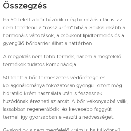
Összegzés
Ha 50 felett a bőr húzódik még hidratálás után is, az
nem feltétlenül a "rossz krém" hibája. Sokkal inkább a
hormonális változások, a csökkent lipidtermelés és a
gyengülő bőrbarrier állhat a háttérben.
A megoldás nem több termék, hanem a megfelelő
termékek tudatos kombinációja.
50 felett a bőr természetes védőrétege és
kollagénállománya fokozatosan gyengül, ezért még
hidratáló krém használata után is feszesnek,
húzódónak érezheti az arcát. A bőr vékonyabbá válik,
lassabban regenerálódik, és kevesebb faggyút
termel, így gyorsabban elveszíti a nedvességet.
Gyakori ok a nem megfelelő krém is: ha túl könnyű,