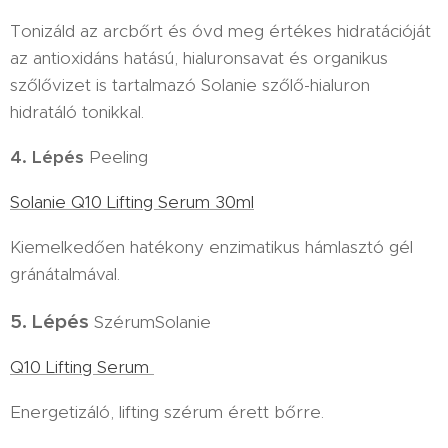
Tonizáld az arcbőrt és óvd meg értékes hidratációját
az antioxidáns hatású, hialuronsavat és organikus
szőlővizet is tartalmazó Solanie szőlő-hialuron
hidratáló tonikkal.
4. Lépés
Peeling
Solanie Q10 Lifting Serum 30ml
Kiemelkedően hatékony enzimatikus hámlasztó gél
gránátalmával.
5. Lépés
SzérumSolanie
Q10 Lifting Serum
Energetizáló, lifting szérum érett bőrre.