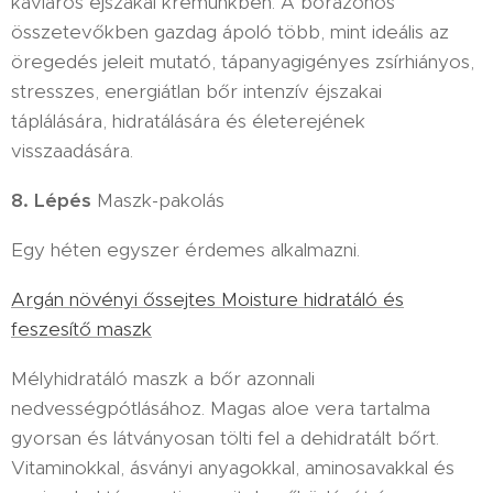
kaviáros éjszakai krémünkben. A bőrazonos
összetevőkben gazdag ápoló több, mint ideális az
öregedés jeleit mutató, tápanyagigényes zsírhiányos,
stresszes, energiátlan bőr intenzív éjszakai
táplálására, hidratálására és életerejének
visszaadására.
8. Lépés
Maszk-pakolás
Egy héten egyszer érdemes alkalmazni.
Argán növényi őssejtes Moisture hidratáló és
feszesítő maszk
Mélyhidratáló maszk a bőr azonnali
nedvességpótlásához. Magas aloe vera tartalma
gyorsan és látványosan tölti fel a dehidratált bőrt.
Vitaminokkal, ásványi anyagokkal, aminosavakkal és