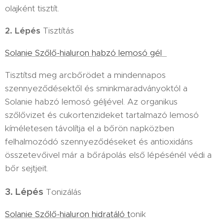
olajként tisztít.
2. Lépés
Tisztítás
Solanie Szőlő-hialuron habzó lemosó gél
Tisztítsd meg arcbőrödet a mindennapos
szennyeződésektől és sminkmaradványoktól a
Solanie habzó lemosó géljével. Az organikus
szőlővizet és cukortenzideket tartalmazó lemosó
kíméletesen távolítja el a bőrön napközben
felhalmozódó szennyeződéseket és antioxidáns
összetevőivel már a bőrápolás első lépésénél védi a
bőr sejtjeit.
3. Lépés
Tonizálás
Solanie Szőlő-hialuron hidratáló t
onik