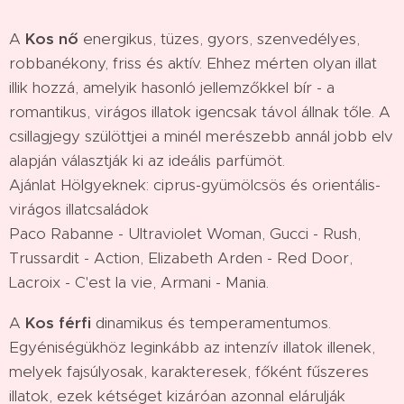
A
Kos nő
energikus, tüzes, gyors, szenvedélyes,
robbanékony, friss és aktív. Ehhez mérten olyan illat
illik hozzá, amelyik hasonló jellemzőkkel bír - a
romantikus, virágos illatok igencsak távol állnak tőle. A
csillagjegy szülöttjei a minél merészebb annál jobb elv
alapján választják ki az ideális parfümöt.
Ajánlat Hölgyeknek: ciprus-gyümölcsös és orientális-
virágos illatcsaládok
Paco Rabanne - Ultraviolet Woman, Gucci - Rush,
Trussardit - Action, Elizabeth Arden - Red Door,
Lacroix - C'est la vie, Armani - Mania.
A
Kos férfi
dinamikus és temperamentumos.
Egyéniségükhöz leginkább az intenzív illatok illenek,
melyek fajsúlyosak, karakteresek, főként fűszeres
illatok, ezek kétséget kizáróan azonnal elárulják