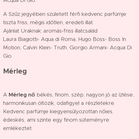
Acqua Di Gio.
A Szűz jegyében született férfi kedvenc parfümje
tiszta friss, mégis időtlen, eredeti illat.
Ajánlat Uraknak: aromás-friss illatcsalád
Laura Biagiotti- Aqua di Roma, Hugo Boss- Boss In
Motion, Calvin Klein- Truth, Giorgio Armani- Acqua Di
Gio.
Mérleg
A
Mérleg nő
békés, finom, szép, nagyon jó az ízlése,
harmonikusan öltözik, odafigyel a részletekre.
Kedvenc parfümje kiegyensúlyozottan nőies,
édeskés, ami szinte egy finom süteményre
emlékeztet.