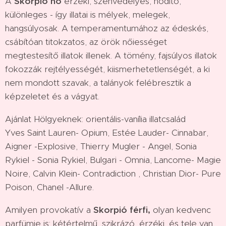
A
Skorpió nő
érzéki, szenvedélyes, hódító,
különleges - így illatai is mélyek, melegek,
hangsúlyosak. A temperamentumához az édeskés,
csábítóan titokzatos, az örök nőiességet
megtestesítő illatok illenek. A tömény, fajsúlyos illatok
fokozzák rejtélyességét, kiismerhetetlenségét, a ki
nem mondott szavak, a talányok felébresztik a
képzeletet és a vágyat.
Ajánlat Hölgyeknek: orientális-vanília illatcsalád
Yves Saint Lauren- Opium, Estée Lauder- Cinnabar,
Aigner -Explosive, Thierry Mugler - Angel, Sonia
Rykiel - Sonia Rykiel, Bulgari - Omnia, Lancome- Magie
Noire, Calvin Klein- Contradiction , Christian Dior- Pure
Poison, Chanel -Allure.
Amilyen provokatív a
Skorpió férfi,
olyan kedvenc
parfümje is: kétértelmű, szikrázó, érzéki, és tele van