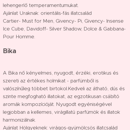
lehengerlő temperamentumukat.
Ajánlat Uraknak: orientális-fás illatcsalád
Cartier- Must for Men, Givency- Pi, Givency- Insense
Ice Cube, Davidoff- Silver Shadow, Dolce & Gabbana-
Pour Homme.
Bika
A Bika nő kényelmes, nyugodt, érzéki, erotikus és
szereti az értékes holmikat - parfümből is
valószínűleg többet birtokol.Kedveli az átható, dús és
szinte megfogható illatokat, az egzotikusan csábító
aromák kompozícióját. Nyugodt egyéniségével
legjobban a kellemes, virágillatú parfümök és illatok
harmonizálnak.
Ajánlat Hölgyeknek: virágos-gyümölcsös illatcsalád