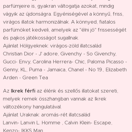
parfümjeire is, gyakran váltogatja azokat, mindig
vágyik az újdonságra. Egyéniségével a könnyű, friss,
virágos illatok harmonizálnak. A könnyed, fiatalos
parfümöket kedveli, amelyek az "élni jó" frissességét
és pajkos játékosságot sugallnak.
Ajánlat Hölgyeknek: virágos-zöld illatcsalád
Christian Dior - J' adore, Givenchy - So Givenchy,
Gucci- Envy, Carolina Herrera- Chic, Paloma Picasso -
Genny, KL, Puma - Jamaica, Chanel - No 19., Elizabeth
Arden - Green Tea
Az
Ikrek férfi
az élénk és szellős illatokat szereti,
melyek remek összhangban vannak az Ikrek
változékony hangulatával.
Ajánlat Uraknak: aromás-rét illatcsalád
Lanvin- Lanvin L. Homme , Calvin Klein- Escape,
Kenzo- IKKS Man